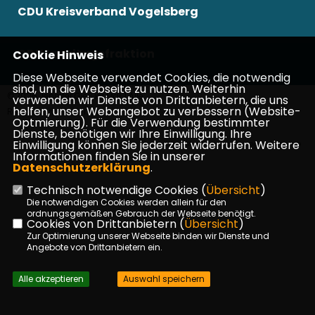
CDU Kreisverband Vogelsberg
CDU Landtagsfraktion
Cookie Hinweis
Diese Webseite verwendet Cookies, die notwendig
sind, um die Webseite zu nutzen. Weiterhin
©2026 Jennifer Gießler MdL | Alle
verwenden wir Dienste von Drittanbietern, die uns
helfen, unser Webangebot zu verbessern (Website-
Rechte vorbehalten.
Optmierung). Für die Verwendung bestimmter
Dienste, benötigen wir Ihre Einwilligung. Ihre
Einwilligung können Sie jederzeit widerrufen. Weitere
Realisation: Sharkness Media GmbH & Co. KG
Informationen finden Sie in unserer
Datenschutzerklärung
.
Technisch notwendige Cookies (
Übersicht
)
Die notwendigen Cookies werden allein für den
ordnungsgemäßen Gebrauch der Webseite benötigt.
Cookies von Drittanbietern (
Übersicht
)
Zur Optimierung unserer Webseite binden wir Dienste und
Angebote von Drittanbietern ein.
Alle akzeptieren
Auswahl speichern