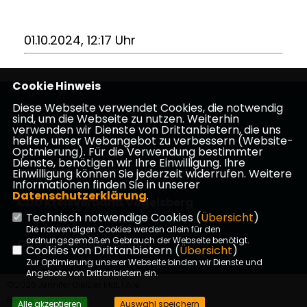
01.10.2024, 12:17 Uhr
Cookie Hinweis
Mitglied des Hessischen Landtags
Diese Webseite verwendet Cookies, die notwendig
sind, um die Webseite zu nutzen. Weiterhin
verwenden wir Dienste von Drittanbietern, die uns
helfen, unser Webangebot zu verbessern (Website-
Optmierung). Für die Verwendung bestimmter
Dienste, benötigen wir Ihre Einwilligung. Ihre
Impressum
Datenschutz
Kontakt
Einwilligung können Sie jederzeit widerrufen. Weitere
Informationen finden Sie in unserer
Datenschutzerklärung
.
CDU Kreisverband Vogelsberg
Technisch notwendige Cookies (
Übersicht
)
Die notwendigen Cookies werden allein für den
ordnungsgemäßen Gebrauch der Webseite benötigt.
CDU Landtagsfraktion
Cookies von Drittanbietern (
Übersicht
)
Zur Optimierung unserer Webseite binden wir Dienste und
Angebote von Drittanbietern ein.
©2026 Jennifer Gießler MdL | Alle
Rechte vorbehalten.
Alle akzeptieren
Auswahl speichern