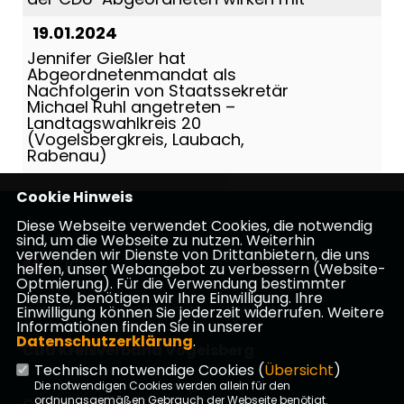
19.01.2024
Jennifer Gießler hat
Abgeordnetenmandat als
Nachfolgerin von Staatssekretär
Michael Ruhl angetreten –
Landtagswahlkreis 20
(Vogelsbergkreis, Laubach,
Rabenau)
Cookie Hinweis
Mitglied des Hessischen Landtags
Diese Webseite verwendet Cookies, die notwendig
sind, um die Webseite zu nutzen. Weiterhin
verwenden wir Dienste von Drittanbietern, die uns
helfen, unser Webangebot zu verbessern (Website-
Optmierung). Für die Verwendung bestimmter
Dienste, benötigen wir Ihre Einwilligung. Ihre
Impressum
Datenschutz
Kontakt
Einwilligung können Sie jederzeit widerrufen. Weitere
Informationen finden Sie in unserer
Datenschutzerklärung
.
CDU Kreisverband Vogelsberg
Technisch notwendige Cookies (
Übersicht
)
Die notwendigen Cookies werden allein für den
ordnungsgemäßen Gebrauch der Webseite benötigt.